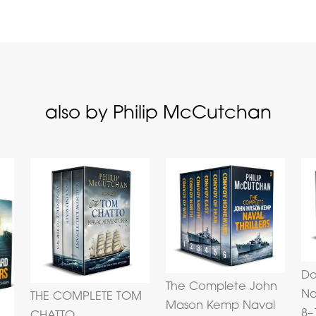
also by Philip McCutchan
Do
The Complete John
Na
THE COMPLETE TOM
Mason Kemp Naval
8–
CHATTO