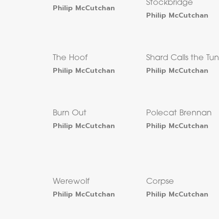
Stockbridge
Philip McCutchan
Philip McCutchan
The Hoof
Shard Calls the Tu
Philip McCutchan
Philip McCutchan
Burn Out
Polecat Brennan
Philip McCutchan
Philip McCutchan
Werewolf
Corpse
Philip McCutchan
Philip McCutchan