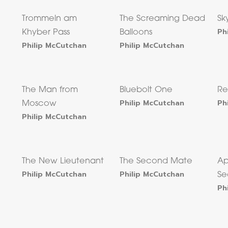
Trommeln am
The Screaming Dead
Sk
Ph
Khyber Pass
Balloons
Philip McCutchan
Philip McCutchan
The Man from
Bluebolt One
R
Philip McCutchan
Ph
Moscow
Philip McCutchan
The New Lieutenant
The Second Mate
Ap
Philip McCutchan
Philip McCutchan
Se
Ph