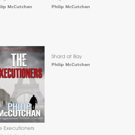
ilip McCutchan
Philip McCutchan
Shard at Bay
Philip McCutchan
e Executioners