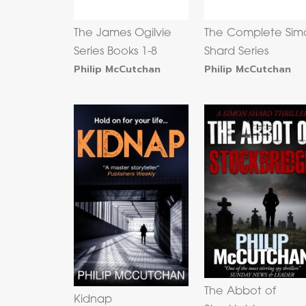
The James Ogilvie
The Complete Sim
Series Books 1-8
Shard Series
Philip McCutchan
Philip McCutchan
The Abbot of
Kidnap