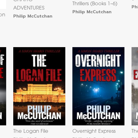
Thrillers (Books 1–6)
Ph
ADVENTURES
Philip McCutchan
on
Philip McCutchan
The Logan File
Overnight Express
Th