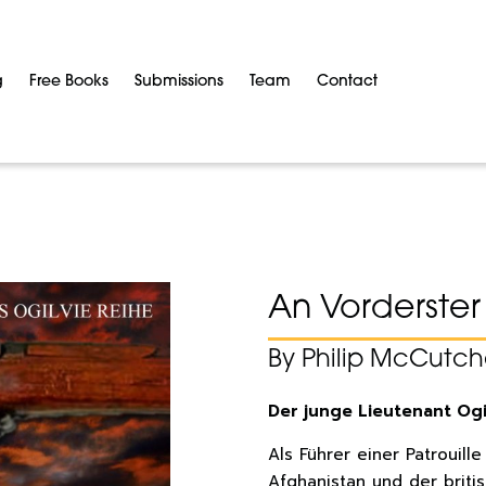
g
Free Books
Submissions
Team
Contact
An Vorderster
By Philip McCutc
Der junge Lieutenant Ogi
Als Führer einer Patrouill
Afghanistan und der briti