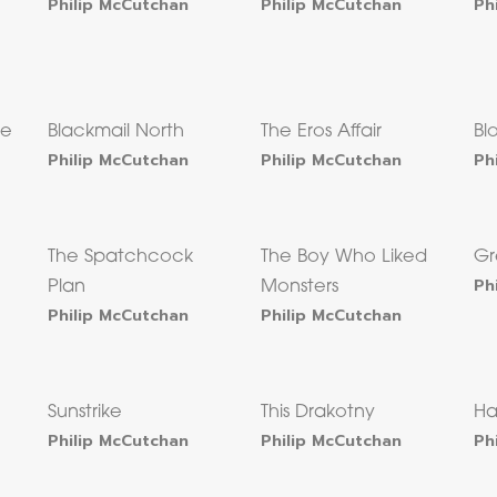
Philip McCutchan
Philip McCutchan
Ph
ne
Blackmail North
The Eros Affair
Bl
Philip McCutchan
Philip McCutchan
Ph
The Spatchcock
The Boy Who Liked
Gr
Ph
Plan
Monsters
Philip McCutchan
Philip McCutchan
Sunstrike
This Drakotny
Ha
Philip McCutchan
Philip McCutchan
Ph