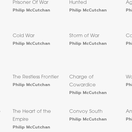
Prisoner Of War
Hunted
Ag
Philip McCutchan
Philip McCutchan
Ph
Cold War
Storm of War
Co
Philip McCutchan
Philip McCutchan
Ph
The Restless Frontier
Charge of
Wo
Philip McCutchan
Ph
Cowardice
Philip McCutchan
e
The Heart of the
Convoy South
An
Philip McCutchan
Ph
Empire
Philip McCutchan