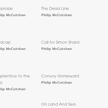
yprobe
The Dead Line
ilip McCutchan
Philip McCutchan
edcap
Call for Simon Shard
ilip McCutchan
Philip McCutchan
prentice to the
Convoy Homeward
Philip McCutchan
a
ilip McCutchan
On Land And Sea