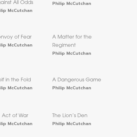
ainst All Odds
Philip McCutchan
ilip McCutchan
nvoy of Fear
A Matter for the
ilip McCutchan
Regiment
Philip McCutchan
lf in the Fold
A Dangerous Game
ilip McCutchan
Philip McCutchan
 Act of War
The Lion’s Den
ilip McCutchan
Philip McCutchan