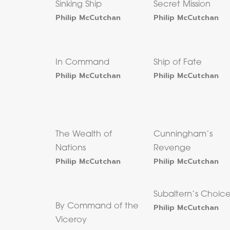
Sinking Ship
Secret Mission
Philip McCutchan
Philip McCutchan
In Command
Ship of Fate
Philip McCutchan
Philip McCutchan
The Wealth of
Cunningham’s
Nations
Revenge
Philip McCutchan
Philip McCutchan
Subaltern’s Choic
By Command of the
Philip McCutchan
Viceroy