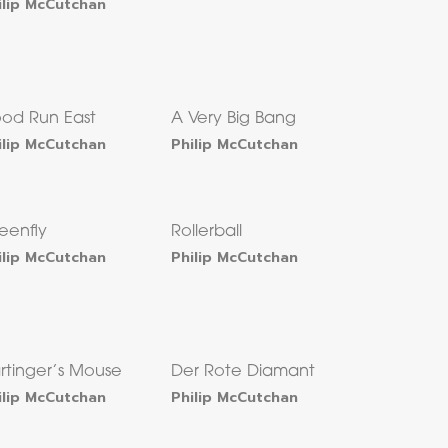
ilip McCutchan
ood Run East
A Very Big Bang
ilip McCutchan
Philip McCutchan
eenfly
Rollerball
ilip McCutchan
Philip McCutchan
rtinger’s Mouse
Der Rote Diamant
ilip McCutchan
Philip McCutchan